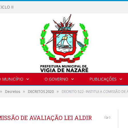
ICLO II
 MUNICÍPIO
O GOVERNO
PUBLICAÇÕES
»
»
»
Decretos
DECRETOS 2020
DECRETO 522- INSTITUI A COMISSÃO DE 
MISSÃO DE AVALIAÇÃO LEI ALDIR
0