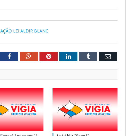
IAÇÃO LEI ALDIR BLANC
tter
Facebook
Google+
Pinterest
LinkedIn
Tumblr
Email
 Nazaré Lança seu 1º
Lei Aldir Blanc II