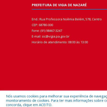
PREFEITURA DE VIGIA DE NAZARÉ
End.: Rua Professora Noêmia Belém, 578, Centro
CEP: 68780-000
Fone: (91) 98467-3247
E-mail: sic@vigia.pa.gov.br
Horário de atendimento: 08:00 às 13:00
Nós usamos cookies para melhorar sua experiência de navegação
monitoramento de cookies. Para ter mais informações sobre como
concorda, clique em ACEITO.
Todos os direitos reservados a Prefeitura Municipal