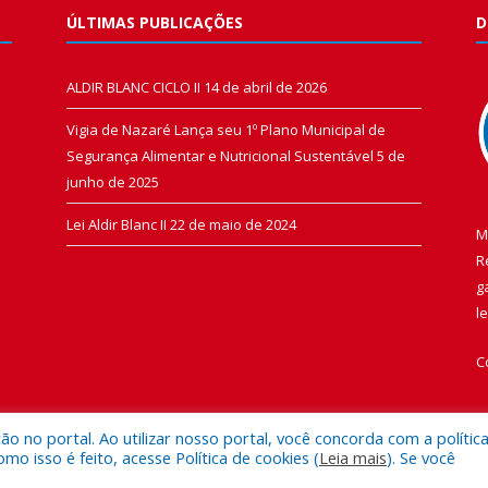
ÚLTIMAS PUBLICAÇÕES
D
ALDIR BLANC CICLO II
14 de abril de 2026
Vigia de Nazaré Lança seu 1º Plano Municipal de
Segurança Alimentar e Nutricional Sustentável
5 de
junho de 2025
Lei Aldir Blanc II
22 de maio de 2024
M
R
g
l
C
 no portal. Ao utilizar nosso portal, você concorda com a polític
 isso é feito, acesse Política de cookies (
Leia mais
). Se você
 de Vigia de Nazaré.
Mapa do Si