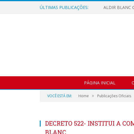
ÚLTIMAS PUBLICAÇÕES:
ALDIR BLANC C
PÁGINA INICIAL
O
»
VOCÊ ESTÁ EM:
Home
Publicações Oficiais
DECRETO 522- INSTITUI A CO
BLANC