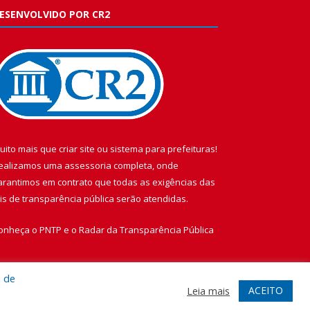
ESENVOLVIDO POR CR2
uito mais que
criar site
ou
sistema para prefeituras
!
ealizamos uma
assessoria
completa, onde
arantimos em contrato que todas as exigências das
eis de transparência pública
serão atendidas.
onheça o
PNTP
e o
Radar da Transparência Pública
a de
ACEITO
Leia mais
te
Acessar Área Administrativa
Acessar Webmail