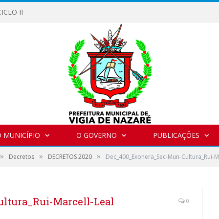
ICLO II
 MUNICÍPIO
O GOVERNO
PUBLICAÇÕES
»
»
»
Decretos
DECRETOS 2020
Dec_400_Exonera_Sec-Mun-Cultura_Rui-Ma
ltura_Rui-Marcell-Leal
0