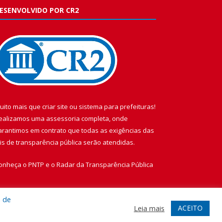
ESENVOLVIDO POR CR2
uito mais que
criar site
ou
sistema para prefeituras
!
ealizamos uma
assessoria
completa, onde
arantimos em contrato que todas as exigências das
eis de transparência pública
serão atendidas.
onheça o
PNTP
e o
Radar da Transparência Pública
a de
ACEITO
Leia mais
te
Acessar Área Administrativa
Acessar Webmail