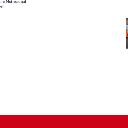
r e Nutricional
vel