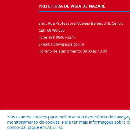
PREFEITURA DE VIGIA DE NAZARÉ
End.: Rua Professora Noêmia Belém, 578, Centro
CEP: 68780-000
Fone: (91) 98467-3247
E-mail: sic@vigia.pa.gov.br
Horário de atendimento: 08:00 às 13:00
Nós usamos cookies para melhorar sua experiência de navegação
monitoramento de cookies. Para ter mais informações sobre como
concorda, clique em ACEITO.
Todos os direitos reservados a Prefeitura Municipal