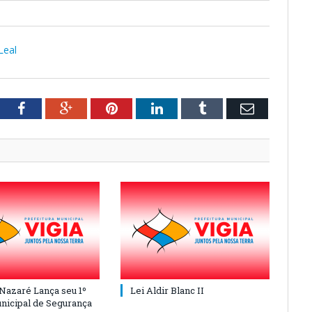
Leal
tter
Facebook
Google+
Pinterest
LinkedIn
Tumblr
Email
 Nazaré Lança seu 1º
Lei Aldir Blanc II
nicipal de Segurança