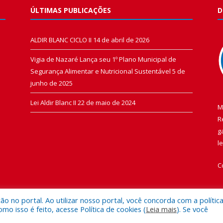
ÚLTIMAS PUBLICAÇÕES
D
ALDIR BLANC CICLO II
14 de abril de 2026
Vigia de Nazaré Lança seu 1º Plano Municipal de
Segurança Alimentar e Nutricional Sustentável
5 de
junho de 2025
Lei Aldir Blanc II
22 de maio de 2024
M
R
g
l
C
 no portal. Ao utilizar nosso portal, você concorda com a polític
 isso é feito, acesse Política de cookies (
Leia mais
). Se você
 de Vigia de Nazaré.
Mapa do Si