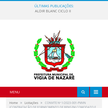
ÚLTIMAS PUBLICAÇÕES:
ALDIR BLANC CICLO II
MENU
»
»
Home
Licitações
CONVITE Nº 1/2023-001-PMVN
(CONTRATAÇÃO DE FORNECIMENTO DE BENS EM COMODATO E