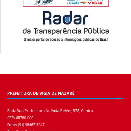
PREFEITURA DE VIGIA DE NAZARÉ
End.: Rua Professora Noêmia Belém, 578, Centro
CEP: 68780-000
Fone: (91) 98467-3247