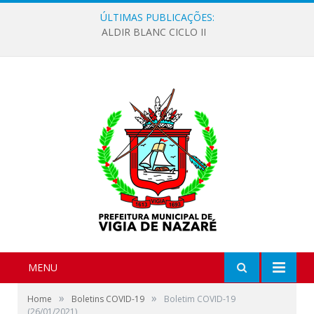
ÚLTIMAS PUBLICAÇÕES:
ALDIR BLANC CICLO II
MENU
»
»
Home
Boletins COVID-19
Boletim COVID-19
(26/01/2021)