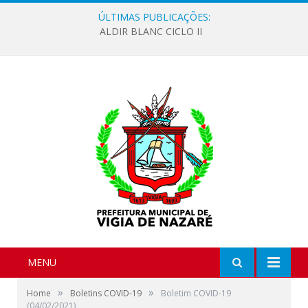
ÚLTIMAS PUBLICAÇÕES:
ALDIR BLANC CICLO II
MENU
»
»
Home
Boletins COVID-19
Boletim COVID-19
(04/02/2021)