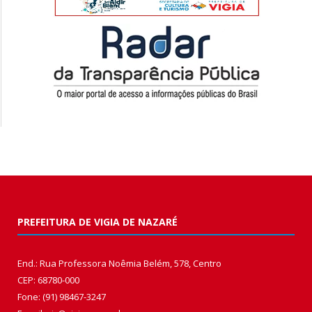
PREFEITURA DE VIGIA DE NAZARÉ
End.: Rua Professora Noêmia Belém, 578, Centro
CEP: 68780-000
Fone: (91) 98467-3247