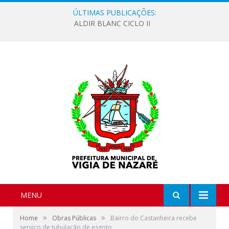
ÚLTIMAS PUBLICAÇÕES:
ALDIR BLANC CICLO II
MENU
»
»
Home
Obras Públicas
Bairro do Castanheira recebe
serviço de tubulação de esgoto