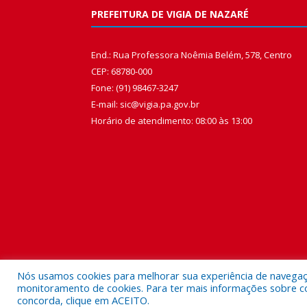
PREFEITURA DE VIGIA DE NAZARÉ
End.: Rua Professora Noêmia Belém, 578, Centro
CEP: 68780-000
Fone: (91) 98467-3247
E-mail: sic@vigia.pa.gov.br
Horário de atendimento: 08:00 às 13:00
Nós usamos cookies para melhorar sua experiência de navegação
monitoramento de cookies. Para ter mais informações sobre como
concorda, clique em ACEITO.
Todos os direitos reservados a Prefeitura Municipal