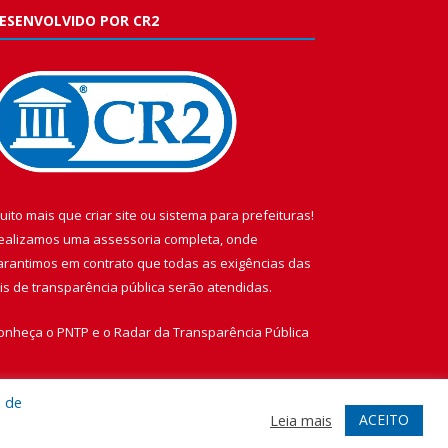
ESENVOLVIDO POR CR2
uito mais que
criar site
ou
sistema para prefeituras
!
ealizamos uma
assessoria
completa, onde
arantimos em contrato que todas as exigências das
eis de transparência pública
serão atendidas.
onheça o
PNTP
e o
Radar da Transparência Pública
a de
ACEITO
Leia mais
te
Acessar Área Administrativa
Acessar Webmail