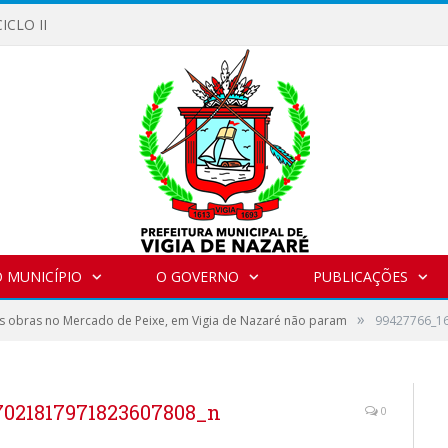
ICLO II
 MUNICÍPIO
O GOVERNO
PUBLICAÇÕES
»
s obras no Mercado de Peixe, em Vigia de Nazaré não param
99427766_1
7021817971823607808_n
0