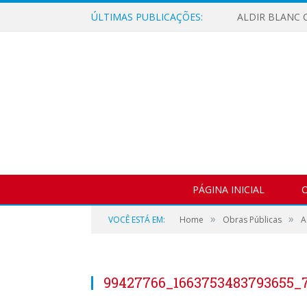
ÚLTIMAS PUBLICAÇÕES:
ALDIR BLANC C
PÁGINA INICIAL
O
»
»
VOCÊ ESTÁ EM:
Home
Obras Públicas
A
99427766_1663753483793655_