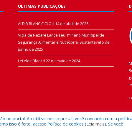
ÚLTIMAS PUBLICAÇÕES
D
ALDIR BLANC CICLO II
14 de abril de 2026
Vigia de Nazaré Lança seu 1º Plano Municipal de
Segurança Alimentar e Nutricional Sustentável
5 de
junho de 2025
Lei Aldir Blanc II
22 de maio de 2024
M
R
g
l
C
 no portal. Ao utilizar nosso portal, você concorda com a polític
 isso é feito, acesse Política de cookies (
Leia mais
). Se você
 de Vigia de Nazaré.
Mapa do Si