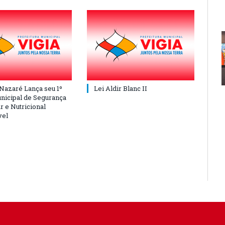
 Nazaré Lança seu 1º
Lei Aldir Blanc II
nicipal de Segurança
r e Nutricional
vel