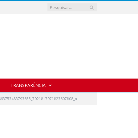
TRANSPARÊNCIA
663753483793655_7021817971823607808_n