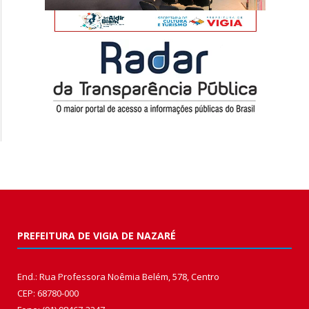
PREFEITURA DE VIGIA DE NAZARÉ
End.: Rua Professora Noêmia Belém, 578, Centro
CEP: 68780-000