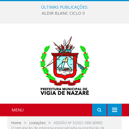
ÚLTIMAS PUBLICAÇÕES:
ALDIR BLANC CICLO II
MENU
»
»
Home
Licitações
ADESÃO Nº 3/2021-006-SEMED
(Contratação de empresa especializada na prestação de