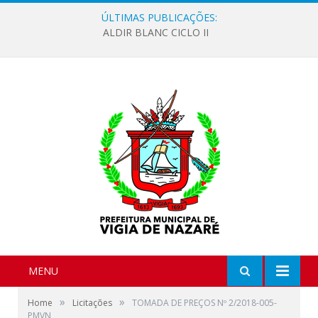
ÚLTIMAS PUBLICAÇÕES:
ALDIR BLANC CICLO II
MENU
»
»
Home
Licitações
TOMADA DE PREÇOS Nº 2/2018-005-
PMVN