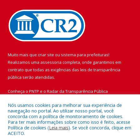
Muito mais que
criar site
ou
sistema para prefeituras
!
Realizamos uma
assessoria
completa, onde garantimos em
contrato que todas as exigências das
leis de transparência
pública
serão atendidas.
Conheça o
PNTP
e o
Radar da Transparência Pública
Nós usamos cookies para melhorar sua experiência de
navegação no portal. Ao utilizar nosso portal, você
concorda com a política de monitoramento de cookies.
Para ter mais informações sobre como isso é feito, acesse
Todos os direitos reservados a Prefeitura Municipal de Vigia de
Política de cookies (
Leia mais
). Se você concorda, clique em
Nazaré.
ACEITO.