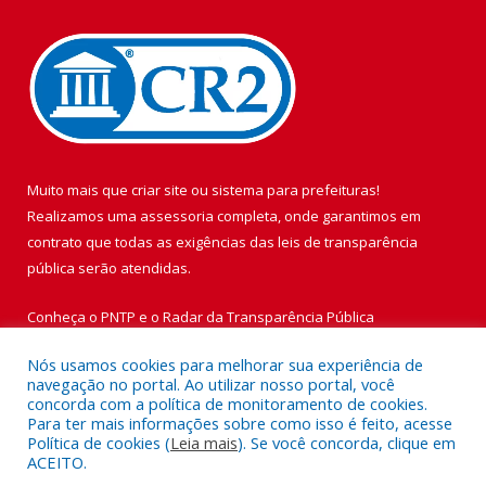
Muito mais que
criar site
ou
sistema para prefeituras
!
Realizamos uma
assessoria
completa, onde garantimos em
contrato que todas as exigências das
leis de transparência
pública
serão atendidas.
Conheça o
PNTP
e o
Radar da Transparência Pública
Nós usamos cookies para melhorar sua experiência de
navegação no portal. Ao utilizar nosso portal, você
concorda com a política de monitoramento de cookies.
Para ter mais informações sobre como isso é feito, acesse
Todos os direitos reservados a Prefeitura Municipal de Vigia de
Política de cookies (
Leia mais
). Se você concorda, clique em
Nazaré.
ACEITO.