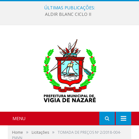
ÚLTIMAS PUBLICAÇÕES:
ALDIR BLANC CICLO II
MENU
»
»
Home
Licitações
TOMADA DE PREÇOS Nº 2/2018-004-
PMVN