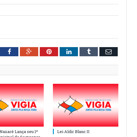
tter
Facebook
Google+
Pinterest
LinkedIn
Tumblr
Email
 Nazaré Lança seu 1º
Lei Aldir Blanc II