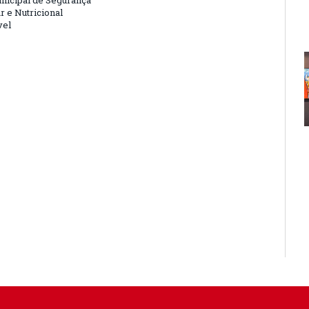
nicipal de Segurança
r e Nutricional
vel