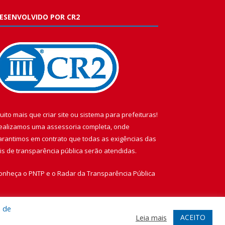
ESENVOLVIDO POR CR2
uito mais que
criar site
ou
sistema para prefeituras
!
ealizamos uma
assessoria
completa, onde
arantimos em contrato que todas as exigências das
eis de transparência pública
serão atendidas.
onheça o
PNTP
e o
Radar da Transparência Pública
a de
ACEITO
Leia mais