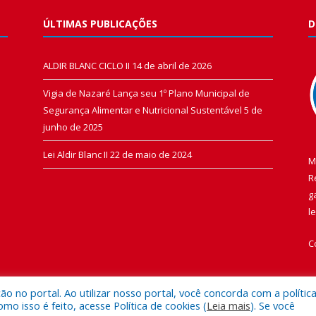
ÚLTIMAS PUBLICAÇÕES
D
ALDIR BLANC CICLO II
14 de abril de 2026
Vigia de Nazaré Lança seu 1º Plano Municipal de
Segurança Alimentar e Nutricional Sustentável
5 de
junho de 2025
Lei Aldir Blanc II
22 de maio de 2024
M
R
g
l
C
 no portal. Ao utilizar nosso portal, você concorda com a polític
 isso é feito, acesse Política de cookies (
Leia mais
). Se você