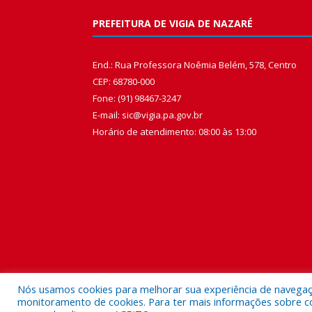
PREFEITURA DE VIGIA DE NAZARÉ
End.: Rua Professora Noêmia Belém, 578, Centro
CEP: 68780-000
Fone: (91) 98467-3247
E-mail: sic@vigia.pa.gov.br
Horário de atendimento: 08:00 às 13:00
Nós usamos cookies para melhorar sua experiência de navegação
monitoramento de cookies. Para ter mais informações sobre como