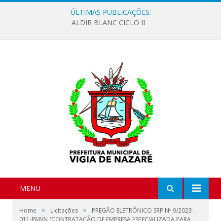
ÚLTIMAS PUBLICAÇÕES:
ALDIR BLANC CICLO II
MENU
»
»
Home
Licitações
PREGÃO ELETRÔNICO SRP Nº 9/2023-
011-PMVN (CONTRATAÇÃO DE EMPRESA ESPECIALIZADA PARA