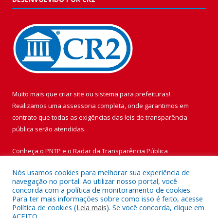
Muito mais que
criar site
ou
sistema para prefeituras
!
Realizamos uma
assessoria
completa, onde garantimos em
contrato que todas as exigências das
leis de transparência
pública
serão atendidas.
Conheça o
PNTP
e o
Radar da Transparência Pública
Nós usamos cookies para melhorar sua experiência de
navegação no portal. Ao utilizar nosso portal, você
concorda com a política de monitoramento de cookies.
Para ter mais informações sobre como isso é feito, acesse
Todos os direitos reservados a Prefeitura Municipal de Vigia de
Política de cookies (
Leia mais
). Se você concorda, clique em
Nazaré.
ACEITO.