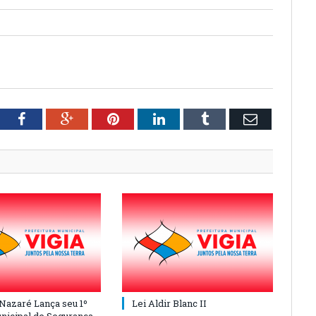
tter
Facebook
Google+
Pinterest
LinkedIn
Tumblr
Email
 Nazaré Lança seu 1º
Lei Aldir Blanc II