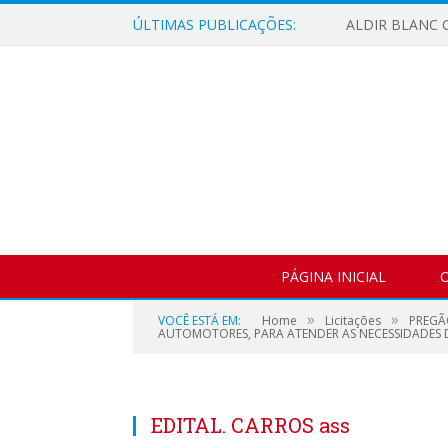
ÚLTIMAS PUBLICAÇÕES:
ALDIR BLANC C
PÁGINA INICIAL
O
»
»
VOCÊ ESTÁ EM:
Home
Licitações
PREGÃ
AUTOMOTORES, PARA ATENDER AS NECESSIDADES DA
EDITAL. CARROS ass