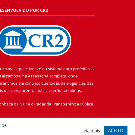
ESENVOLVIDO POR CR2
uito mais que
criar site
ou
sistema para prefeituras
!
ealizamos uma
assessoria
completa, onde
arantimos em contrato que todas as exigências das
eis de transparência pública
serão atendidas.
onheça o
PNTP
e o
Radar da Transparência Pública
a de
ACEITO
Leia mais