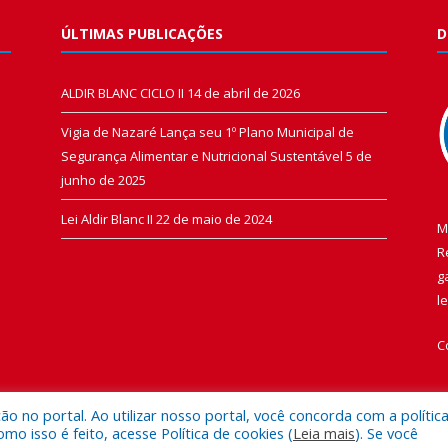
ÚLTIMAS PUBLICAÇÕES
D
ALDIR BLANC CICLO II
14 de abril de 2026
Vigia de Nazaré Lança seu 1º Plano Municipal de
Segurança Alimentar e Nutricional Sustentável
5 de
junho de 2025
Lei Aldir Blanc II
22 de maio de 2024
M
R
g
l
C
 no portal. Ao utilizar nosso portal, você concorda com a polític
 isso é feito, acesse Política de cookies (
Leia mais
). Se você