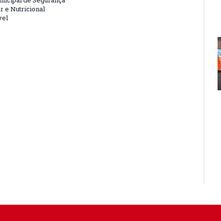
nicipal de Segurança
r e Nutricional
vel