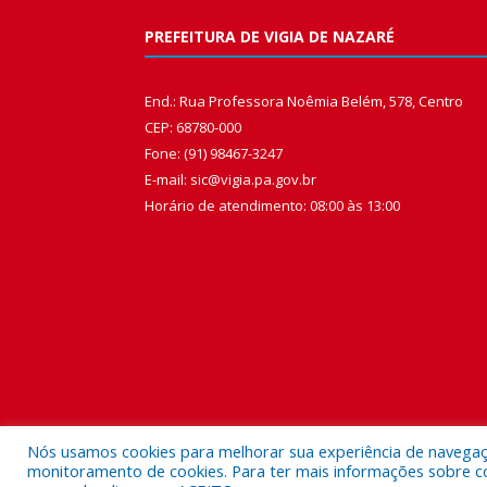
PREFEITURA DE VIGIA DE NAZARÉ
End.: Rua Professora Noêmia Belém, 578, Centro
CEP: 68780-000
Fone: (91) 98467-3247
E-mail: sic@vigia.pa.gov.br
Horário de atendimento: 08:00 às 13:00
Nós usamos cookies para melhorar sua experiência de navegação
monitoramento de cookies. Para ter mais informações sobre como