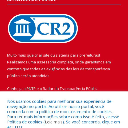
Muito mais que
criar site
ou
sistema para prefeituras
!
Realizamos uma
assessoria
completa, onde garantimos em
contrato que todas as exigências das
leis de transparência
pública
serão atendidas.
Conheça o
PNTP
e o
Radar da Transparência Pública
Nós usamos cookies para melhorar sua experiência de
navegação no portal. Ao utilizar nosso portal, você
concorda com a política de monitoramento de cookies.
Para ter mais informações sobre como isso é feito, acesse
Todos os direitos reservados a Prefeitura Municipal de Vigia de
Política de cookies (
Leia mais
). Se você concorda, clique em
Nazaré.
ACEITO.