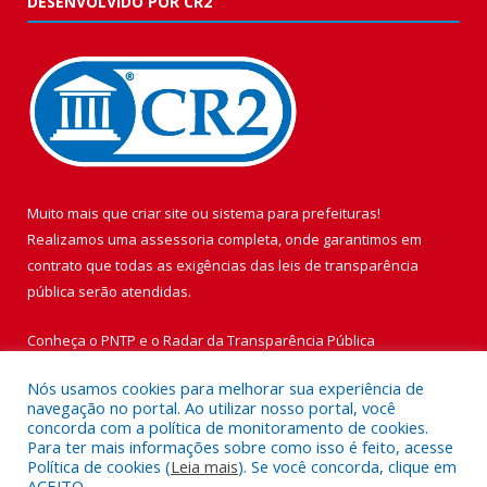
DESENVOLVIDO POR CR2
Muito mais que
criar site
ou
sistema para prefeituras
!
Realizamos uma
assessoria
completa, onde garantimos em
contrato que todas as exigências das
leis de transparência
pública
serão atendidas.
Conheça o
PNTP
e o
Radar da Transparência Pública
Nós usamos cookies para melhorar sua experiência de
navegação no portal. Ao utilizar nosso portal, você
concorda com a política de monitoramento de cookies.
Para ter mais informações sobre como isso é feito, acesse
Todos os direitos reservados a Prefeitura Municipal de Vigia de
Política de cookies (
Leia mais
). Se você concorda, clique em
Nazaré.
ACEITO.