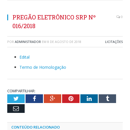
PREGÃO ELETRÔNICO SRP Nº
0
016/2018
POR
ADMINISTRADOR
EM
8 DE AGOSTO DE 2018
LICITAÇÕES
Edital
Termo de Homologação
COMPARTILHAR:
Twitter
Facebook
Google+
Pinterest
LinkedIn
Tumblr
Email
CONTEÚDO RELACIONADO