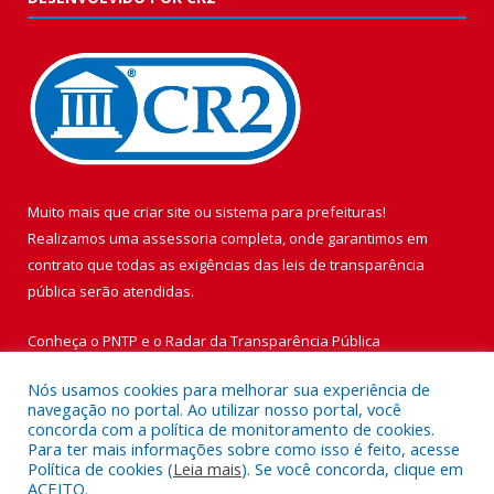
Muito mais que
criar site
ou
sistema para prefeituras
!
Realizamos uma
assessoria
completa, onde garantimos em
contrato que todas as exigências das
leis de transparência
pública
serão atendidas.
Conheça o
PNTP
e o
Radar da Transparência Pública
Nós usamos cookies para melhorar sua experiência de
navegação no portal. Ao utilizar nosso portal, você
concorda com a política de monitoramento de cookies.
Para ter mais informações sobre como isso é feito, acesse
Todos os direitos reservados a Prefeitura Municipal de Vigia de
Política de cookies (
Leia mais
). Se você concorda, clique em
Nazaré.
ACEITO.