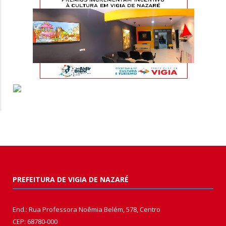
PREFEITURA DE VIGIA DE NAZARÉ
End.: Rua Professora Noêmia Belém, 578, Centro
CEP: 68780-000