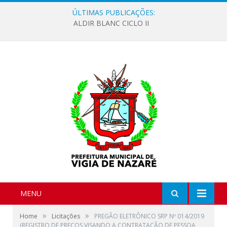
ÚLTIMAS PUBLICAÇÕES:
ALDIR BLANC CICLO II
MENU
»
»
Home
Licitações
PREGÃO ELETRÔNICO SRP Nº 014/2019
(REGISTRO DE PREÇOS VISANDO A CONTRATAÇÃO DE PESSOA