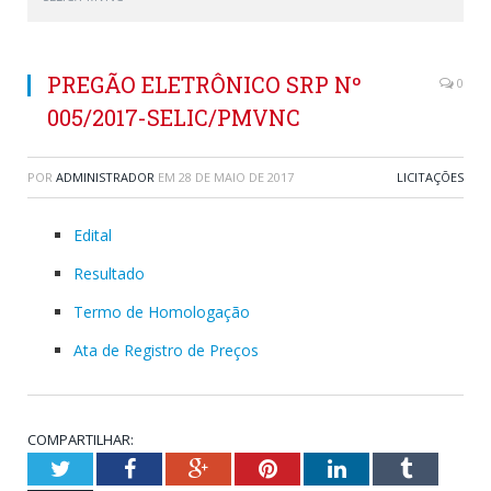
PREGÃO ELETRÔNICO SRP Nº
0
005/2017-SELIC/PMVNC
POR
ADMINISTRADOR
EM
28 DE MAIO DE 2017
LICITAÇÕES
Edital
Resultado
Termo de Homologação
Ata de Registro de Preços
COMPARTILHAR:
Twitter
Facebook
Google+
Pinterest
LinkedIn
Tumblr