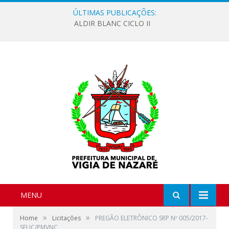
ÚLTIMAS PUBLICAÇÕES:
ALDIR BLANC CICLO II
MENU
»
»
Home
Licitações
PREGÃO ELETRÔNICO SRP Nº 005/2017-
SELIC/PMVNC