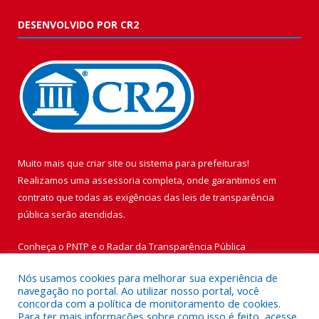
DESENVOLVIDO POR CR2
Muito mais que
criar site
ou
sistema para prefeituras
!
Realizamos uma
assessoria
completa, onde garantimos em
contrato que todas as exigências das
leis de transparência
pública
serão atendidas.
Conheça o
PNTP
e o
Radar da Transparência Pública
Nós usamos cookies para melhorar sua experiência de
navegação no portal. Ao utilizar nosso portal, você
concorda com a política de monitoramento de cookies.
Para ter mais informações sobre como isso é feito, acesse