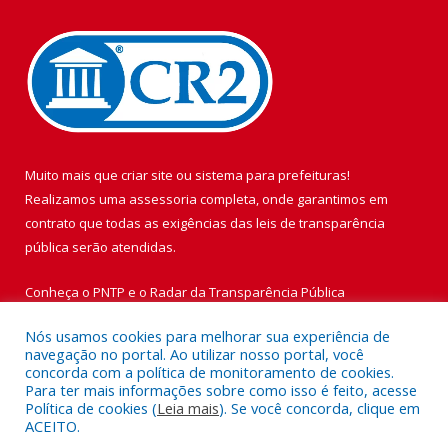
Muito mais que
criar site
ou
sistema para prefeituras
!
Realizamos uma
assessoria
completa, onde garantimos em
contrato que todas as exigências das
leis de transparência
pública
serão atendidas.
Conheça o
PNTP
e o
Radar da Transparência Pública
Nós usamos cookies para melhorar sua experiência de
navegação no portal. Ao utilizar nosso portal, você
concorda com a política de monitoramento de cookies.
Para ter mais informações sobre como isso é feito, acesse
Todos os direitos reservados a Prefeitura Municipal de Vigia de
Política de cookies (
Leia mais
). Se você concorda, clique em
Nazaré.
ACEITO.