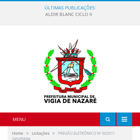
ÚLTIMAS PUBLICAÇÕES:
ALDIR BLANC CICLO II
MENU
»
»
Home
Licitações
PREGÃO ELETRÔNICO Nº 9/2017-
043/PMVN