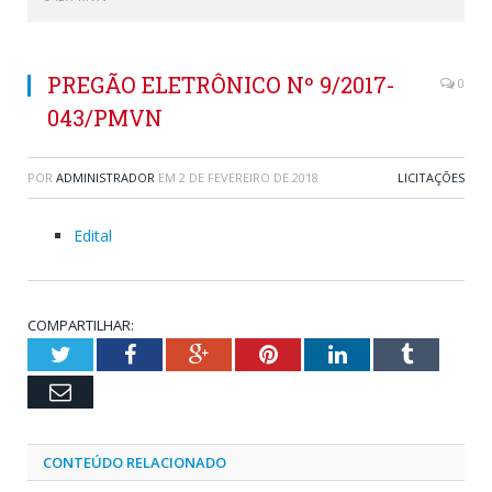
PREGÃO ELETRÔNICO Nº 9/2017-
0
043/PMVN
POR
ADMINISTRADOR
EM
2 DE FEVEREIRO DE 2018
LICITAÇÕES
Edital
COMPARTILHAR:
Twitter
Facebook
Google+
Pinterest
LinkedIn
Tumblr
Email
CONTEÚDO RELACIONADO