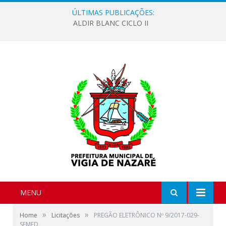
ÚLTIMAS PUBLICAÇÕES:
ALDIR BLANC CICLO II
MENU
»
»
Home
Licitações
PREGÃO ELETRÔNICO Nº 9/2017-029-
SEMED