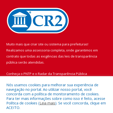
Muito mais que
criar site
ou
sistema para prefeituras
!
Realizamos uma
assessoria
completa, onde garantimos em
contrato que todas as exigências das
leis de transparência
pública
serão atendidas.
Conheça o
PNTP
e o
Radar da Transparência Pública
Nós usamos cookies para melhorar sua experiência de
navegação no portal. Ao utilizar nosso portal, você
concorda com a política de monitoramento de cookies.
Para ter mais informações sobre como isso é feito, acesse
Todos os direitos reservados a Prefeitura Municipal de Vigia de
Política de cookies (
Leia mais
). Se você concorda, clique em
Nazaré.
ACEITO.