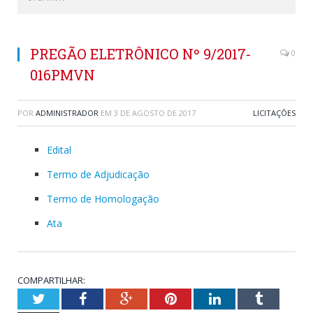
PREGÃO ELETRÔNICO Nº 9/2017-
0
016PMVN
POR
ADMINISTRADOR
EM
3 DE AGOSTO DE 2017
LICITAÇÕES
Edital
Termo de Adjudicação
Termo de Homologação
Ata
COMPARTILHAR:
Twitter
Facebook
Google+
Pinterest
LinkedIn
Tumblr