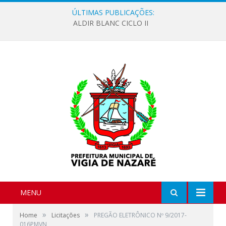
ÚLTIMAS PUBLICAÇÕES:
ALDIR BLANC CICLO II
MENU
»
»
Home
Licitações
PREGÃO ELETRÔNICO Nº 9/2017-
016PMVN