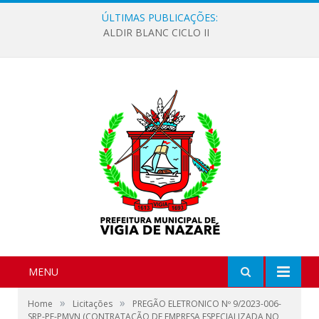
ÚLTIMAS PUBLICAÇÕES:
ALDIR BLANC CICLO II
MENU
»
»
Home
Licitações
PREGÃO ELETRONICO Nº 9/2023-006-
SRP-PE-PMVN (CONTRATAÇÃO DE EMPRESA ESPECIALIZADA NO