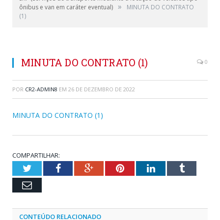
»
ônibus e van em caráter eventual)
MINUTA DO CONTRATO
(1)
MINUTA DO CONTRATO (1)
0
POR
CR2-ADMIN8
EM
26 DE DEZEMBRO DE 2022
MINUTA DO CONTRATO (1)
COMPARTILHAR:
Twitter
Facebook
Google+
Pinterest
LinkedIn
Tumblr
Email
CONTEÚDO RELACIONADO