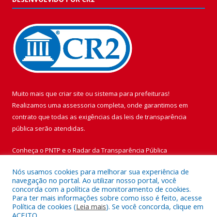
Muito mais que
criar site
ou
sistema para prefeituras
!
Realizamos uma
assessoria
completa, onde garantimos em
contrato que todas as exigências das
leis de transparência
pública
serão atendidas.
Conheça o
PNTP
e o
Radar da Transparência Pública
Nós usamos cookies para melhorar sua experiência de
navegação no portal. Ao utilizar nosso portal, você
concorda com a política de monitoramento de cookies.
Para ter mais informações sobre como isso é feito, acesse
Todos os direitos reservados a Prefeitura Municipal de Vigia de
Política de cookies (
Leia mais
). Se você concorda, clique em
Nazaré.
ACEITO.