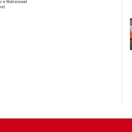
r e Nutricional
vel