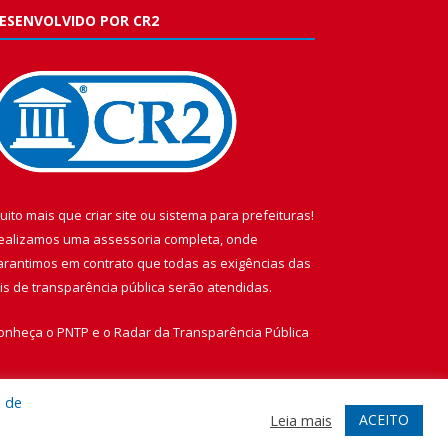
ESENVOLVIDO POR CR2
uito mais que
criar site
ou
sistema para prefeituras
!
ealizamos uma
assessoria
completa, onde
arantimos em contrato que todas as exigências das
eis de transparência pública
serão atendidas.
onheça o
PNTP
e o
Radar da Transparência Pública
a de
ACEITO
Leia mais
te
Acessar Área Administrativa
Acessar Webmail