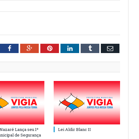
tter
Facebook
Google+
Pinterest
LinkedIn
Tumblr
Email
 Nazaré Lança seu 1º
Lei Aldir Blanc II
nicipal de Segurança