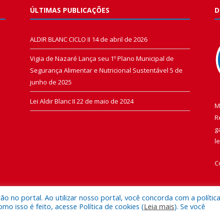
ÚLTIMAS PUBLICAÇÕES
D
ALDIR BLANC CICLO II
14 de abril de 2026
Vigia de Nazaré Lança seu 1º Plano Municipal de
Segurança Alimentar e Nutricional Sustentável
5 de
junho de 2025
Lei Aldir Blanc II
22 de maio de 2024
M
R
g
l
C
 no portal. Ao utilizar nosso portal, você concorda com a polític
 isso é feito, acesse Política de cookies (
Leia mais
). Se você
 de Vigia de Nazaré.
Mapa do Si