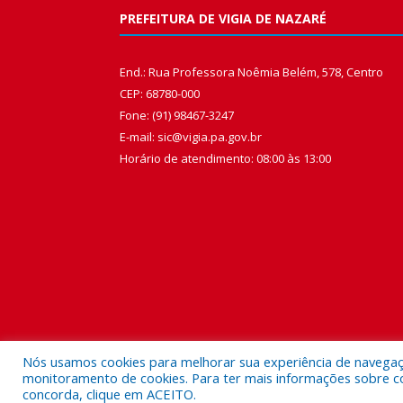
PREFEITURA DE VIGIA DE NAZARÉ
End.: Rua Professora Noêmia Belém, 578, Centro
CEP: 68780-000
Fone: (91) 98467-3247
E-mail: sic@vigia.pa.gov.br
Horário de atendimento: 08:00 às 13:00
Nós usamos cookies para melhorar sua experiência de navegação
monitoramento de cookies. Para ter mais informações sobre como
concorda, clique em ACEITO.
Todos os direitos reservados a Prefeitura Municipal