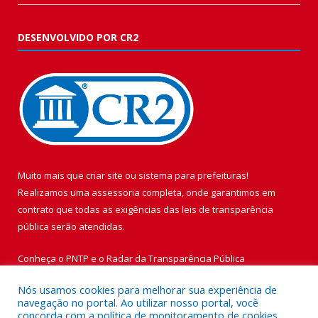
DESENVOLVIDO POR CR2
Muito mais que
criar site
ou
sistema para prefeituras
!
Realizamos uma
assessoria
completa, onde garantimos em
contrato que todas as exigências das
leis de transparência
pública
serão atendidas.
Conheça o
PNTP
e o
Radar da Transparência Pública
Nós usamos cookies para melhorar sua experiência de
navegação no portal. Ao utilizar nosso portal, você
concorda com a política de monitoramento de cookies.