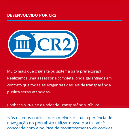
DESENVOLVIDO POR CR2
Muito mais que
criar site
ou
sistema para prefeituras
!
Realizamos uma
assessoria
completa, onde garantimos em
contrato que todas as exigências das
leis de transparência
pública
serão atendidas.
Conheça o
PNTP
e o
Radar da Transparência Pública
Nós usamos cookies para melhorar sua experiência de
navegação no portal. Ao utilizar nosso portal, você
concorda com a política de monitoramento de cookies.