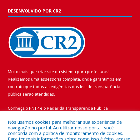
DESENVOLVIDO POR CR2
Muito mais que
criar site
ou
sistema para prefeituras
!
Realizamos uma
assessoria
completa, onde garantimos em
contrato que todas as exigências das
leis de transparência
pública
serão atendidas.
Conheça o
PNTP
e o
Radar da Transparência Pública
Nós usamos cookies para melhorar sua experiência de
navegação no portal. Ao utilizar nosso portal, você
concorda com a política de monitoramento de cookies.
Para ter mais informações sobre como isso é feito, acesse