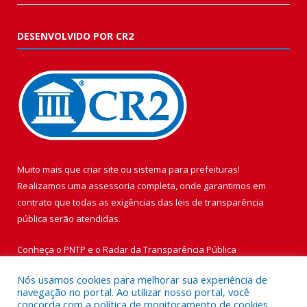
DESENVOLVIDO POR CR2
Muito mais que
criar site
ou
sistema para prefeituras
!
Realizamos uma
assessoria
completa, onde garantimos em
contrato que todas as exigências das
leis de transparência
pública
serão atendidas.
Conheça o
PNTP
e o
Radar da Transparência Pública
Nós usamos cookies para melhorar sua experiência de
navegação no portal. Ao utilizar nosso portal, você
concorda com a política de monitoramento de cookies.