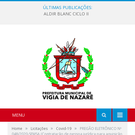
ÚLTIMAS PUBLICAÇÕES:
ALDIR BLANC CICLO II
MENU
»
»
»
Home
Licitações
Covid-19
PREGÃO ELETRÔNICO Nº
048/2020-SEMSA (Contratação de pessoa jurídica para aquisição