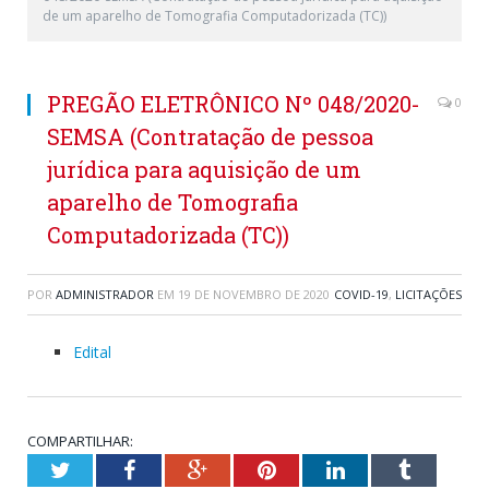
de um aparelho de Tomografia Computadorizada (TC))
PREGÃO ELETRÔNICO Nº 048/2020-
0
SEMSA (Contratação de pessoa
jurídica para aquisição de um
aparelho de Tomografia
Computadorizada (TC))
POR
ADMINISTRADOR
EM
19 DE NOVEMBRO DE 2020
COVID-19
,
LICITAÇÕES
Edital
COMPARTILHAR:
Twitter
Facebook
Google+
Pinterest
LinkedIn
Tumblr