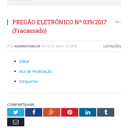
PREGÃO ELETRÔNICO Nº 039/2017
0
(Fracassado)
POR
ADMINISTRADOR
EM
18 DE ABRIL DE 2018
LICITAÇÕES
Edital
Ata de Realização
Despacho
COMPARTILHAR:
Twitter
Facebook
Google+
Pinterest
LinkedIn
Tumblr
Email