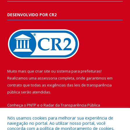
DESENVOLVIDO POR CR2
Muito mais que
criar site
ou
sistema para prefeituras
!
Realizamos uma
assessoria
completa, onde garantimos em
contrato que todas as exigências das
leis de transparência
pública
serão atendidas.
Conheça o
PNTP
e o
Radar da Transparência Pública
Nós usamos cookies para melhorar sua experiência de
navegação no portal. Ao utilizar nosso portal, você
concorda com a política de monitoramento de cookies.