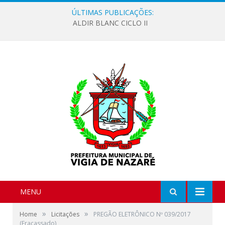
ÚLTIMAS PUBLICAÇÕES:
ALDIR BLANC CICLO II
MENU
»
»
Home
Licitações
PREGÃO ELETRÔNICO Nº 039/2017
(Fracassado)