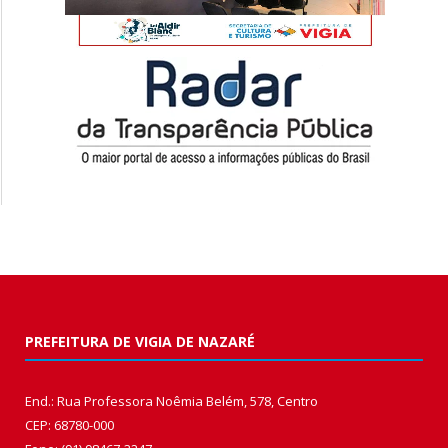
PREFEITURA DE VIGIA DE NAZARÉ
End.: Rua Professora Noêmia Belém, 578, Centro
CEP: 68780-000