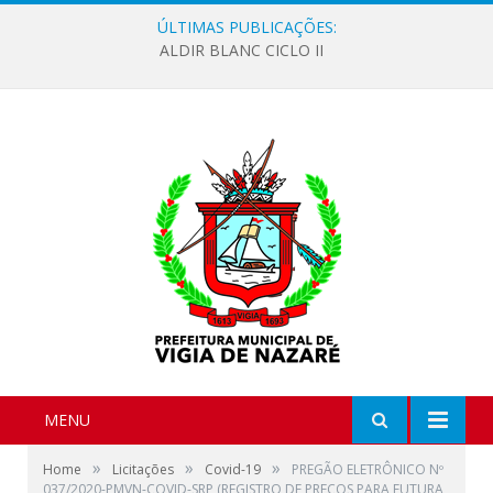
ÚLTIMAS PUBLICAÇÕES:
ALDIR BLANC CICLO II
MENU
»
»
»
Home
Licitações
Covid-19
PREGÃO ELETRÔNICO Nº
037/2020-PMVN-COVID-SRP (REGISTRO DE PREÇOS PARA FUTURA