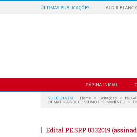
ÚLTIMAS PUBLICAÇÕES:
ALDIR BLANC C
PÁGINA INICIAL
O
»
»
VOCÊ ESTÁ EM:
Home
Licitações
PREGÃ
»
DE MATERIAIS DE CONSUMO E PERMANENTE)
Ed
Edital P.E.SRP 0332019 (assinad