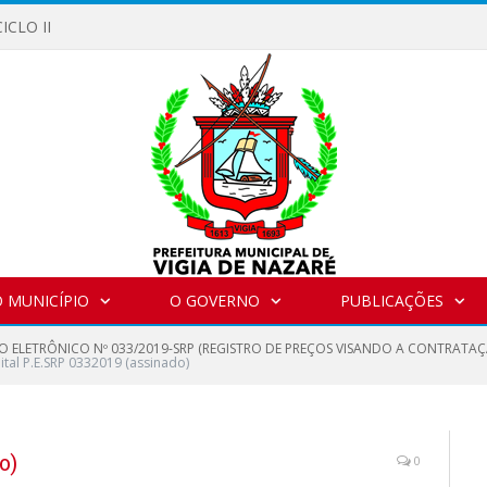
ICLO II
 MUNICÍPIO
O GOVERNO
PUBLICAÇÕES
O ELETRÔNICO Nº 033/2019-SRP (REGISTRO DE PREÇOS VISANDO A CONTRATAÇ
ital P.E.SRP 0332019 (assinado)
o)
0