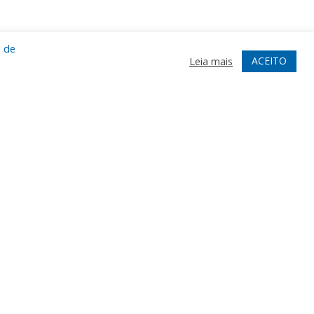
a de
ACEITO
Leia mais