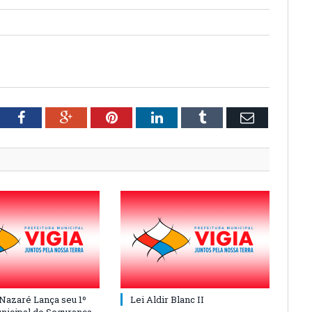
tter
Facebook
Google+
Pinterest
LinkedIn
Tumblr
Email
 Nazaré Lança seu 1º
Lei Aldir Blanc II