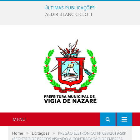
ÚLTIMAS PUBLICAÇÕES:
ALDIR BLANC CICLO II
MENU
»
»
Home
Licitações
PREGÃO ELETRÔNICO Nº 033/2019-SRP
(REGISTRO DE PREÇOS VISANDO A CONTRATAÇÃO DE EMPRESA