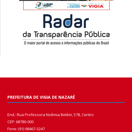
PREFEITURA DE VIGIA DE NAZARÉ
End.: Rua Professora Noêmia Belém, 578, Centro
CEP: 68780-000
Fone: (91) 98467-3247