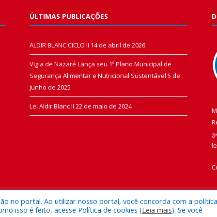
ÚLTIMAS PUBLICAÇÕES
D
ALDIR BLANC CICLO II
14 de abril de 2026
Vigia de Nazaré Lança seu 1º Plano Municipal de
Segurança Alimentar e Nutricional Sustentável
5 de
junho de 2025
Lei Aldir Blanc II
22 de maio de 2024
M
R
g
l
C
 no portal. Ao utilizar nosso portal, você concorda com a polític
 isso é feito, acesse Política de cookies (
Leia mais
). Se você