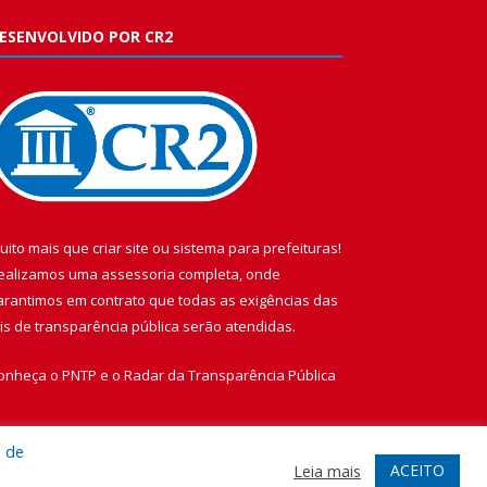
ESENVOLVIDO POR CR2
uito mais que
criar site
ou
sistema para prefeituras
!
ealizamos uma
assessoria
completa, onde
arantimos em contrato que todas as exigências das
eis de transparência pública
serão atendidas.
onheça o
PNTP
e o
Radar da Transparência Pública
a de
ACEITO
Leia mais