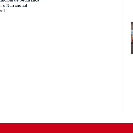
nicipal de Segurança
r e Nutricional
vel