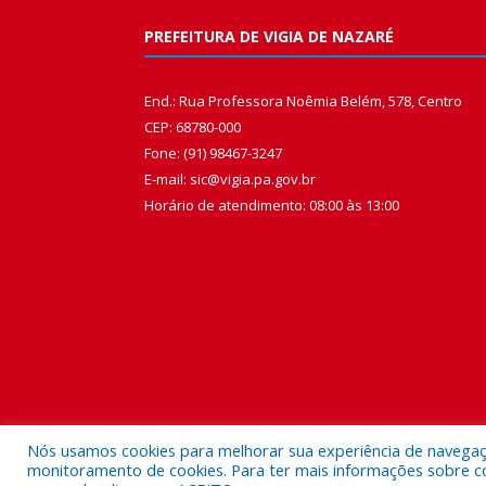
PREFEITURA DE VIGIA DE NAZARÉ
End.: Rua Professora Noêmia Belém, 578, Centro
CEP: 68780-000
Fone: (91) 98467-3247
E-mail: sic@vigia.pa.gov.br
Horário de atendimento: 08:00 às 13:00
Nós usamos cookies para melhorar sua experiência de navegação
monitoramento de cookies. Para ter mais informações sobre como