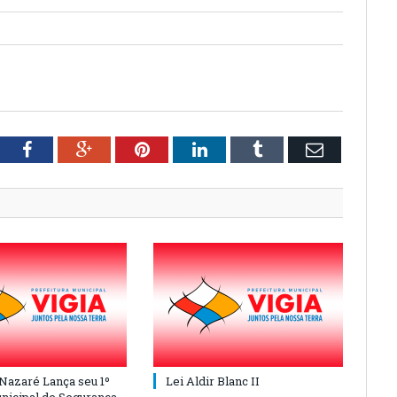
tter
Facebook
Google+
Pinterest
LinkedIn
Tumblr
Email
 Nazaré Lança seu 1º
Lei Aldir Blanc II