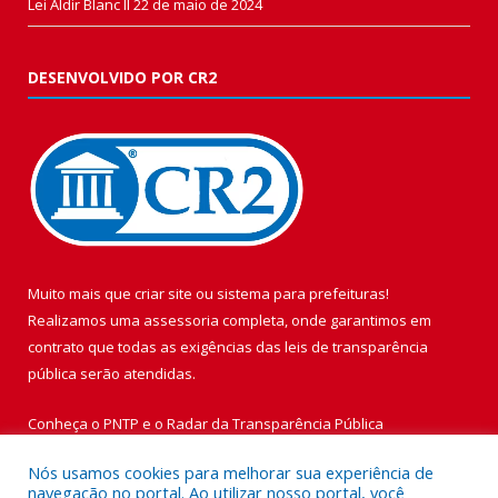
Lei Aldir Blanc II
22 de maio de 2024
DESENVOLVIDO POR CR2
Muito mais que
criar site
ou
sistema para prefeituras
!
Realizamos uma
assessoria
completa, onde garantimos em
contrato que todas as exigências das
leis de transparência
pública
serão atendidas.
Conheça o
PNTP
e o
Radar da Transparência Pública
Nós usamos cookies para melhorar sua experiência de
navegação no portal. Ao utilizar nosso portal, você