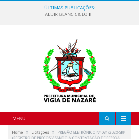
ÚLTIMAS PUBLICAÇÕES:
ALDIR BLANC CICLO II
MENU
»
»
Home
Licitações
PREGÃO ELETRÔNICO Nº 031/2020-SRP
(REGISTRO DE PREÇOS VISANDO A CONTRATAÇÃO DE PESSOA