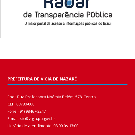
PREFEITURA DE VIGIA DE NAZARÉ
End.: Rua Professora Noêmia Belém, 578, Centro
CEP: 68780-000
Fone: (91) 98467-3247
E-mail: sic@vigia.pa.gov.br
Horário de atendimento: 08:00 às 13:00