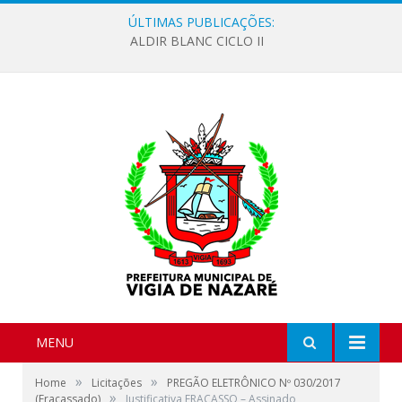
ÚLTIMAS PUBLICAÇÕES:
ALDIR BLANC CICLO II
MENU
»
»
Home
Licitações
PREGÃO ELETRÔNICO Nº 030/2017
»
(Fracassado)
Justificativa FRACASSO – Assinado