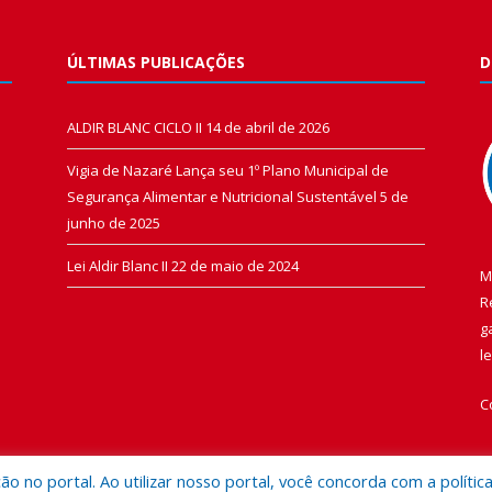
ÚLTIMAS PUBLICAÇÕES
D
ALDIR BLANC CICLO II
14 de abril de 2026
Vigia de Nazaré Lança seu 1º Plano Municipal de
Segurança Alimentar e Nutricional Sustentável
5 de
junho de 2025
Lei Aldir Blanc II
22 de maio de 2024
M
R
g
l
C
 no portal. Ao utilizar nosso portal, você concorda com a polític