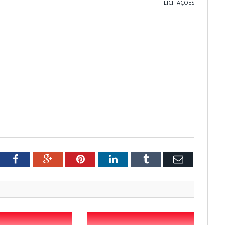
LICITAÇÕES
tter
Facebook
Google+
Pinterest
LinkedIn
Tumblr
Email