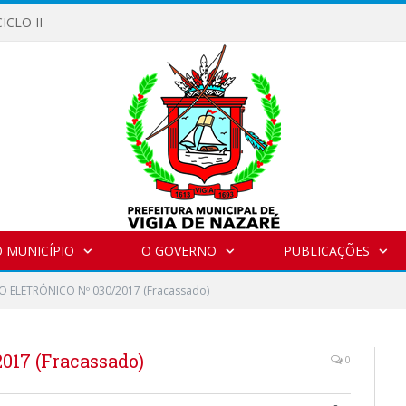
ICLO II
 MUNICÍPIO
O GOVERNO
PUBLICAÇÕES
 ELETRÔNICO Nº 030/2017 (Fracassado)
17 (Fracassado)
0