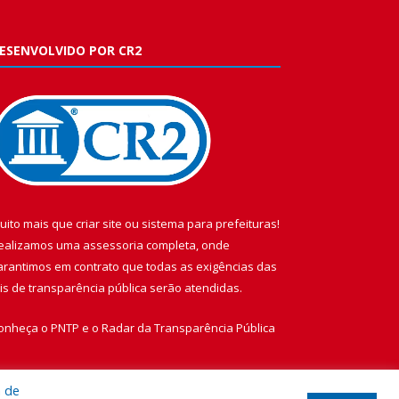
ESENVOLVIDO POR CR2
uito mais que
criar site
ou
sistema para prefeituras
!
ealizamos uma
assessoria
completa, onde
arantimos em contrato que todas as exigências das
eis de transparência pública
serão atendidas.
onheça o
PNTP
e o
Radar da Transparência Pública
a de