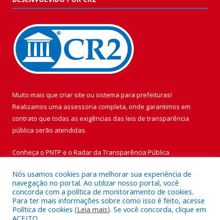
Muito mais que
criar site
ou
sistema para prefeituras
!
Realizamos uma
assessoria
completa, onde garantimos em
contrato que todas as exigências das
leis de transparência
pública
serão atendidas.
Conheça o
PNTP
e o
Radar da Transparência Pública
Nós usamos cookies para melhorar sua experiência de
navegação no portal. Ao utilizar nosso portal, você
concorda com a política de monitoramento de cookies.
Para ter mais informações sobre como isso é feito, acesse
Todos os direitos reservados a Prefeitura Municipal de Vigia de
Política de cookies (
Leia mais
). Se você concorda, clique em
Nazaré.
ACEITO.