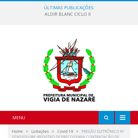
ÚLTIMAS PUBLICAÇÕES:
ALDIR BLANC CICLO II
MENU
»
»
»
Home
Licitações
Covid-19
PREGÃO ELETRÔNICO Nº
029/2020-SRP (REGISTRO DE PREÇOS PARA CONTRATAÇÃO DE