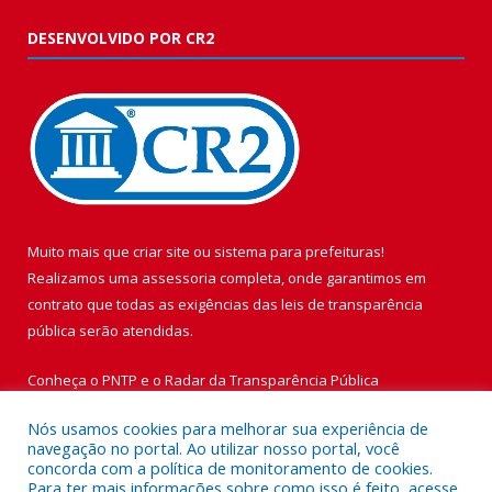
DESENVOLVIDO POR CR2
Muito mais que
criar site
ou
sistema para prefeituras
!
Realizamos uma
assessoria
completa, onde garantimos em
contrato que todas as exigências das
leis de transparência
pública
serão atendidas.
Conheça o
PNTP
e o
Radar da Transparência Pública
Nós usamos cookies para melhorar sua experiência de
navegação no portal. Ao utilizar nosso portal, você
concorda com a política de monitoramento de cookies.
Para ter mais informações sobre como isso é feito, acesse