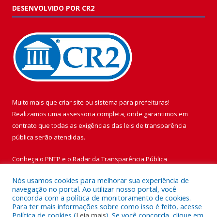
DESENVOLVIDO POR CR2
Muito mais que
criar site
ou
sistema para prefeituras
!
Realizamos uma
assessoria
completa, onde garantimos em
contrato que todas as exigências das
leis de transparência
pública
serão atendidas.
Conheça o
PNTP
e o
Radar da Transparência Pública
Nós usamos cookies para melhorar sua experiência de
navegação no portal. Ao utilizar nosso portal, você
concorda com a política de monitoramento de cookies.
Para ter mais informações sobre como isso é feito, acesse
Todos os direitos reservados a Prefeitura Municipal de Vigia de
Política de cookies (
Leia mais
). Se você concorda, clique em