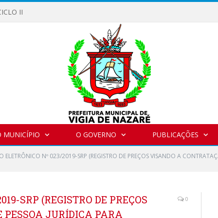
ICLO II
 MUNICÍPIO
O GOVERNO
PUBLICAÇÕES
O ELETRÔNICO Nº 023/2019-SRP (REGISTRO DE PREÇOS VISANDO A CONTRATAÇ
019-SRP (REGISTRO DE PREÇOS
0
 PESSOA JURÍDICA PARA