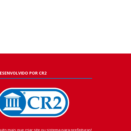
ESENVOLVIDO POR CR2
uito mais que
criar site
ou
sistema para prefeituras
!