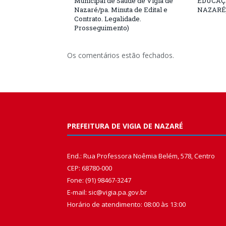
Municipal de Saúde de Vigia de
EDUCAÇÃ
Nazaré/pa. Minuta de Edital e
NAZARÉ
Contrato. Legalidade.
Prosseguimento)
Os comentários estão fechados.
PREFEITURA DE VIGIA DE NAZARÉ
End.: Rua Professora Noêmia Belém, 578, Centro
CEP: 68780-000
Fone: (91) 98467-3247
E-mail: sic@vigia.pa.gov.br
Horário de atendimento: 08:00 às 13:00