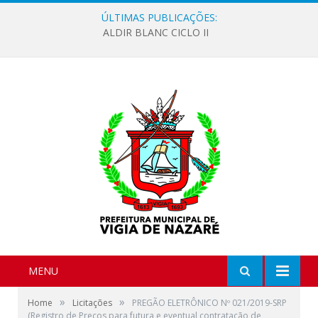
ÚLTIMAS PUBLICAÇÕES:
ALDIR BLANC CICLO II
MENU
»
»
Home
Licitações
PREGÃO ELETRÔNICO Nº 021/2019-SRP
(Registro de Preços para futura e eventual contratação de