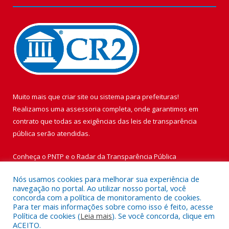
Muito mais que
criar site
ou
sistema para prefeituras
!
Realizamos uma
assessoria
completa, onde garantimos em
contrato que todas as exigências das
leis de transparência
pública
serão atendidas.
Conheça o
PNTP
e o
Radar da Transparência Pública
Nós usamos cookies para melhorar sua experiência de
navegação no portal. Ao utilizar nosso portal, você
concorda com a política de monitoramento de cookies.
Para ter mais informações sobre como isso é feito, acesse
Todos os direitos reservados a Prefeitura Municipal de Vigia de
Política de cookies (
Leia mais
). Se você concorda, clique em
Nazaré.
ACEITO.