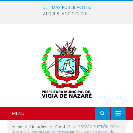
ÚLTIMAS PUBLICAÇÕES:
ALDIR BLANC CICLO II
MENU
»
»
»
Home
Licitações
Covid-19
PREGÃO ELETRÔNICO Nº
019/2020 (Contratação de pessoa jurídica para aquisição de