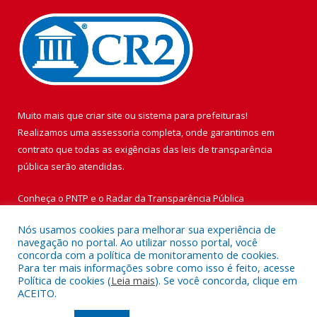
Muito mais que
criar site
ou
sistema para prefeituras
!
Realizamos uma
assessoria
completa, onde garantimos em
contrato que todas as exigências das
leis de transparência
pública
serão atendidas.
Conheça o
PNTP
e o
Radar da Transparência Pública
Nós usamos cookies para melhorar sua experiência de
navegação no portal. Ao utilizar nosso portal, você
concorda com a política de monitoramento de cookies.
Para ter mais informações sobre como isso é feito, acesse
Todos os direitos reservados a Prefeitura Municipal de Vigia de
Política de cookies (
Leia mais
). Se você concorda, clique em
Nazaré.
ACEITO.