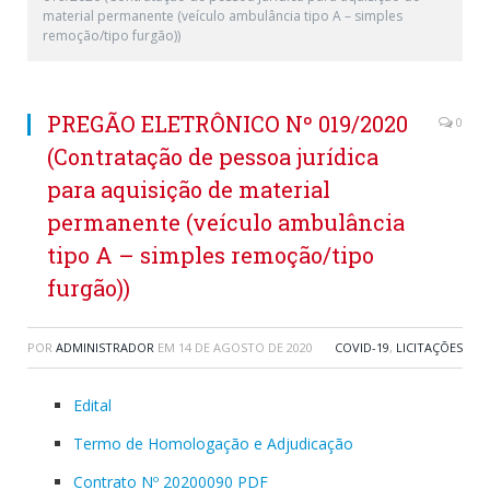
material permanente (veículo ambulância tipo A – simples
remoção/tipo furgão))
PREGÃO ELETRÔNICO Nº 019/2020
0
(Contratação de pessoa jurídica
para aquisição de material
permanente (veículo ambulância
tipo A – simples remoção/tipo
furgão))
POR
ADMINISTRADOR
EM
14 DE AGOSTO DE 2020
COVID-19
,
LICITAÇÕES
Edital
Termo de Homologação e Adjudicação
Contrato Nº 20200090 PDF