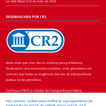
Lei Aldir Blanc II
22 de maio de 2024
DESENVOLVIDO POR CR2
Muito mais que
criar site
ou
sistema para prefeituras
!
Realizamos uma
assessoria
completa, onde garantimos em
contrato que todas as exigências das
leis de transparência
pública
serão atendidas.
Conheça o
PNTP
e o
Radar da Transparência Pública
Nós usamos cookies para melhorar sua experiência de
navegação no portal. Ao utilizar nosso portal, você