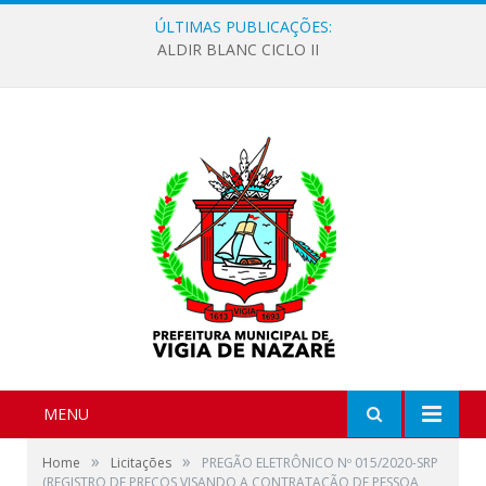
ÚLTIMAS PUBLICAÇÕES:
ALDIR BLANC CICLO II
MENU
»
»
Home
Licitações
PREGÃO ELETRÔNICO Nº 015/2020-SRP
(REGISTRO DE PREÇOS VISANDO A CONTRATAÇÃO DE PESSOA