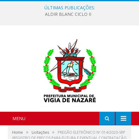
ÚLTIMAS PUBLICAÇÕES:
ALDIR BLANC CICLO II
MENU
»
»
Home
Licitações
PREGÃO ELETRÔNICO Nº 014/2020-SRP
(REGISTRO DE PREÇOS PARA FUTURA E EVENTUAL CONTRATAÇÃO