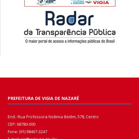
PREFEITURA DE VIGIA DE NAZARÉ
End.: Rua Professora Noêmia Belém, 578, Centro
CEP: 68780-000
Fone: (91) 98467-3247
E-mail: sic@vigia.pa.gov.br