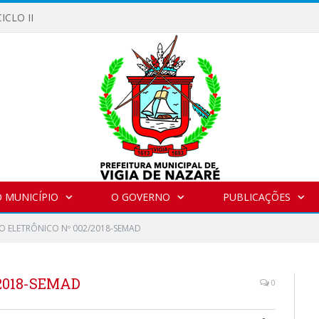
ICLO II
 MUNICÍPIO
O GOVERNO
PUBLICAÇÕES
O ELETRÔNICO Nº 002/2018-SEMAD
2018-SEMAD
0