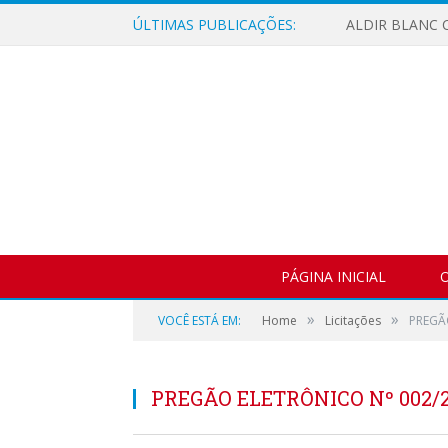
ÚLTIMAS PUBLICAÇÕES:
ALDIR BLANC C
PÁGINA INICIAL
O
»
»
VOCÊ ESTÁ EM:
Home
Licitações
PREGÃ
PREGÃO ELETRÔNICO Nº 002/