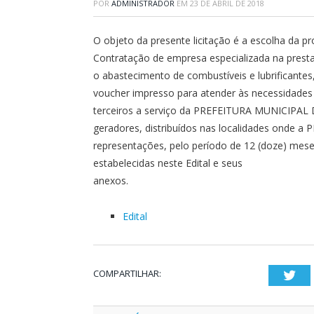
POR
ADMINISTRADOR
EM
23 DE ABRIL DE 2018
O objeto da presente licitação é a escolha da p
Contratação de empresa especializada na presta
o abastecimento de combustíveis e lubrificante
voucher impresso para atender às necessidades d
terceiros a serviço da PREFEITURA MUNICIPAL 
geradores, distribuídos nas localidades ond
representações, pelo período de 12 (doze) mese
estabelecidas neste Edital e seus
anexos.
Edital
COMPARTILHAR:
Twi