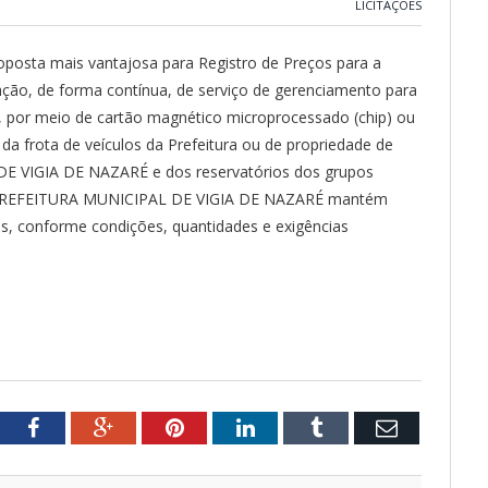
LICITAÇÕES
roposta mais vantajosa para Registro de Preços para a
ção, de forma contínua, de serviço de gerenciamento para
s, por meio de cartão magnético microprocessado (chip) ou
a frota de veículos da Prefeitura ou de propriedade de
DE VIGIA DE NAZARÉ e dos reservatórios dos grupos
e a PREFEITURA MUNICIPAL DE VIGIA DE NAZARÉ mantém
s, conforme condições, quantidades e exigências
tter
Facebook
Google+
Pinterest
LinkedIn
Tumblr
Email