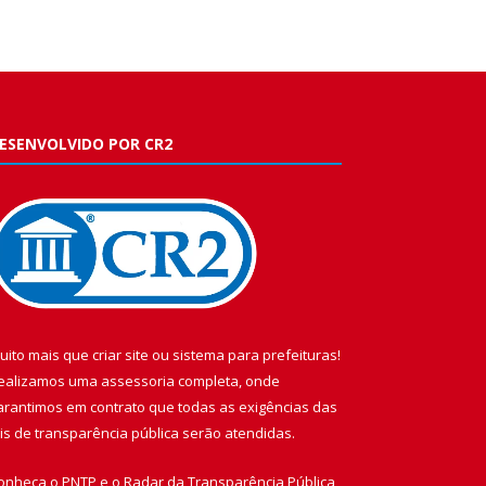
ESENVOLVIDO POR CR2
uito mais que
criar site
ou
sistema para prefeituras
!
ealizamos uma
assessoria
completa, onde
arantimos em contrato que todas as exigências das
eis de transparência pública
serão atendidas.
onheça o
PNTP
e o
Radar da Transparência Pública