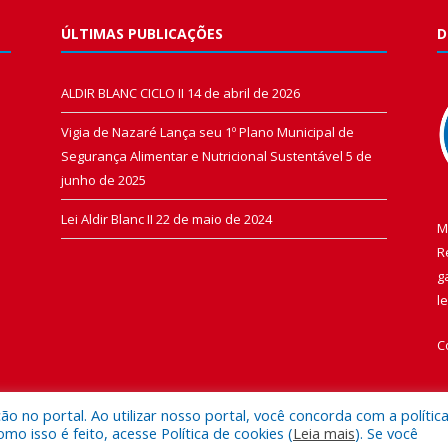
ÚLTIMAS PUBLICAÇÕES
D
ALDIR BLANC CICLO II
14 de abril de 2026
Vigia de Nazaré Lança seu 1º Plano Municipal de
Segurança Alimentar e Nutricional Sustentável
5 de
junho de 2025
Lei Aldir Blanc II
22 de maio de 2024
M
R
g
l
C
 no portal. Ao utilizar nosso portal, você concorda com a polític
 isso é feito, acesse Política de cookies (
Leia mais
). Se você