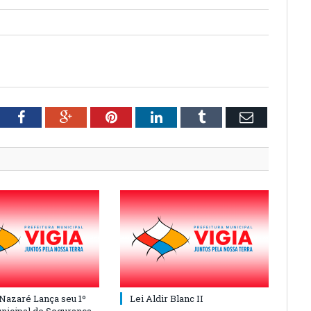
tter
Facebook
Google+
Pinterest
LinkedIn
Tumblr
Email
 Nazaré Lança seu 1º
Lei Aldir Blanc II