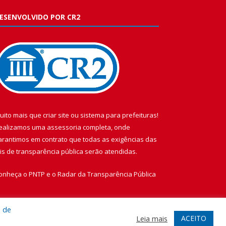
ESENVOLVIDO POR CR2
uito mais que
criar site
ou
sistema para prefeituras
!
ealizamos uma
assessoria
completa, onde
arantimos em contrato que todas as exigências das
eis de transparência pública
serão atendidas.
onheça o
PNTP
e o
Radar da Transparência Pública
a de
ACEITO
Leia mais