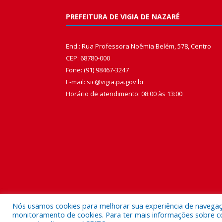
PREFEITURA DE VIGIA DE NAZARÉ
End.: Rua Professora Noêmia Belém, 578, Centro
CEP: 68780-000
Fone: (91) 98467-3247
E-mail: sic@vigia.pa.gov.br
Horário de atendimento: 08:00 às 13:00
Nós usamos cookies para melhorar sua experiência de navegação
monitoramento de cookies. Para ter mais informações sobre como