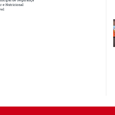
nicipal de Segurança
r e Nutricional
vel