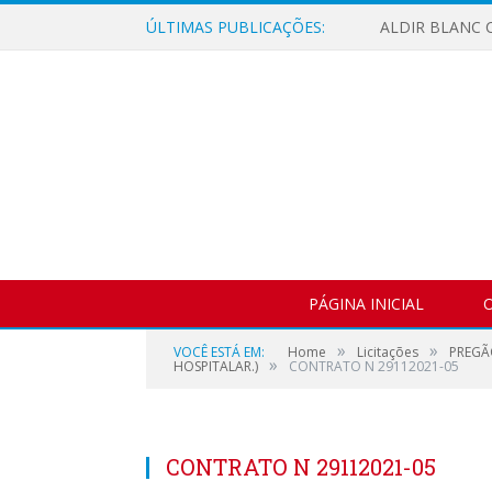
ÚLTIMAS PUBLICAÇÕES:
ALDIR BLANC C
PÁGINA INICIAL
O
»
»
VOCÊ ESTÁ EM:
Home
Licitações
PREGÃ
»
HOSPITALAR.)
CONTRATO N 29112021-05
CONTRATO N 29112021-05